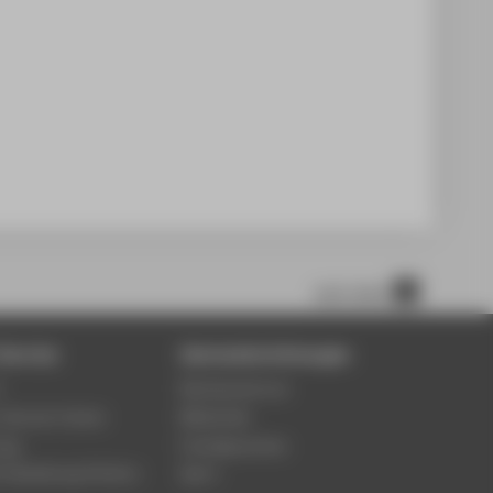
nach oben
Service
Zentraleinrichtungen
5
Rechenzentrum
-Service-Center
Bibliothek
ung
Fremdsprachen
 Gestaltung & Kultur
Sport