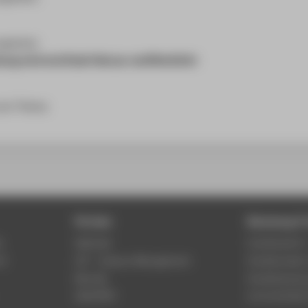
ungstests
ung wird erst Ende Februar veröffentlicht
 zum Thema
Portale
Beratung & 
r
Webmail
Fachbereich 
of
LSF - Campus Management
Studierenden
Moodle
Studienberat
WebOPAC
Lernwerkstatt