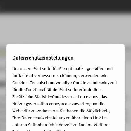
n
ewerbung
Personen
International (EN)
Forschung
Fachbe
Datenschutzeinstellungen
Um unsere Webseite für Sie optimal zu gestalten und
änge
Industrial Design
Bewerbung
Wechsel an die HTW Berlin
fortlaufend verbessern zu können, verwenden wir
ur HTW Berlin
Cookies. Technisch notwendige Cookies sind zwingend
für die Funktionalität der Webseite erforderlich.
Zusätzliche Statistik-Cookies erlauben es uns, das
e und inhaltliche Ausrichtung anderer Industrial- oder Produkt
Nutzungsverhalten anonym auszuwerten, um die
ge ist sehr unterschiedlich. Sie können sich mit einem
Webseite zu verbessern. Sie haben die Möglichkeit,
bisherigen Studienarbeiten und dem Nachweis bisheriger Module
Ihre Datenschutzeinstellungen über einen Link im
ewerben. Die Auswahlkommission des Studiengangs Industrial
unteren Seitenbereich jederzeit zu ändern. Weitere
et dann über einen möglichen Wechsel. Als staatliche