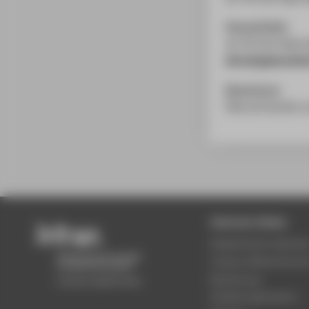
Hausaufgabe
als Teil des Eign
die Aufgabenstell
Bewerbung
Übersichtsseite
Zentrale Seiten
Akademischer Kalende
Campus Wilhelminenh
Bewerbung
Studienorganisation