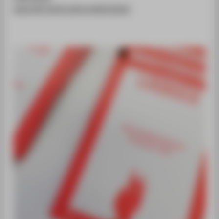
www.ifaf-berlin.de/projekte/ludix/