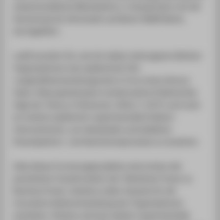
wissenschaftliche Mitarbeiterin, in Kooperation mit der
Hochschule für Wirtschaft und Recht (HWR) Berlin,
durchgeführt.
LudiX kuratiert für und mit sieben heterogenen Berliner
Organisationen eine spielerische Füh-
rungskräfteentwicklungsreise in Form eines Serious
Game. Diese gemeinsame transformative Erlebnisreise
folgt der Theory U (Scharmer, 2016, S. 16 ff.) und nutzt
ko-kreierte spielerisch-experimentelle Erlebnis-
Interventionen, um individuelle und kollektive
Emanzipations- und Wachstumsprozesse zu evozieren.
Ziele dieses Forschungsprojektes sind erstens die
persönliche Transformation der Teilnehmer*innen zu
Business Punks. Zweitens sollen Impulse für die
innovative Weiterentwicklung der Organisationen
entstehen. Drittens soll eine ludisch-experimentelle