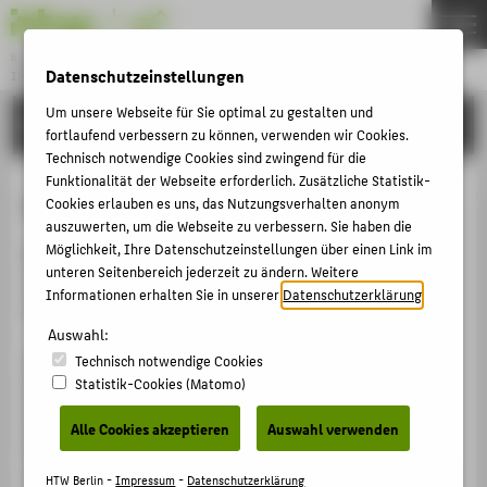
Bachelor
Datenschutzeinstellungen
INDUSTRIAL DESIGN
Menu
Um unsere Webseite für Sie optimal zu gestalten und
FORSCHUNG
THEMEN
fortlaufend verbessern zu können, verwenden wir Cookies.
Technisch notwendige Cookies sind zwingend für die
STUDIUM
Funktionalität der Webseite erforderlich. Zusätzliche Statistik-
LudiX
INDUSTRIAL DESIGN
Cookies erlauben es uns, das Nutzungsverhalten anonym
auszuwerten, um die Webseite zu verbessern. Sie haben die
PROJEKTE
Möglichkeit, Ihre Datenschutzeinstellungen über einen Link im
LUDIX - Projekt
unteren Seitenbereich jederzeit zu ändern. Weitere
AKTIVITÄTEN
Ludic Innovation Experience for Business Punks
Informationen erhalten Sie in unserer
Datenschutzerklärung
.
Prof. Pelin Celik
BEWERBUNG
Auswahl:
PERSONEN
Technisch notwendige Cookies
Unternehmen und Organisationen koexistieren schon
Statistik-Cookies (Matomo)
immer zwischen unterschiedlichen Systemen
INTERNATIONAL (EN)
(soziologischen, wirtschaftlichen, politischen oder
Alle Cookies akzeptieren
Auswahl verwenden
FORSCHUNG
technischen). Jedoch wird die Arbeitswelt heute
FACHBEREICH 5
zusätzlich mit Systeme konfrontiert, auf der einen Seite,
HTW Berlin -
Impressum
-
Datenschutzerklärung