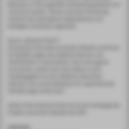
Methode zur Führungskräfte-Entwicklung gestaltet und
untersucht werden. Viertens wird eine Vernetzung
zwischen den heterogenen Organisationen und
beteiligten Individuen angestrebt.
Warum „Business Punks“?
Ein Business Punk steht als Symbol, Mindset und Person
für Rebellion gegen die etablierten Normen und
Wirklichkeiten in Unternehmen. Sie ist eine agente
provocatrice, welche eine innere Reise zu einer
Unabhängigkeit von den etablierten Narrativen
absolviert hat und als Katalysator für organisationale
Veränderungen wirken kann.
Weitere Informationen finden Sie auf der Homepage des
Projekts und auf der Webseite des IFAF:
ludix.berlin