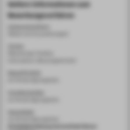
Weitere Informationen zum
Bewerbungsverfahren
Zulassungsverfahren
(Ablauf und Voraussetzungen)
Termine
(Bewerbungs-Timeline,
Informations-/Beratungstermine)
Mappe/Portfolio
als Teil des Eignungstests
Vorstellungsvideo
als Teil des Eignungstests
Hausaufgabe
als Teil des Eignungstests
die Aufgabenstellung wird erst Ende Februar