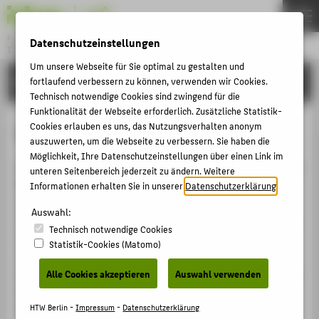
Bachelor
Datenschutzeinstellungen
INDUSTRIAL DESIGN
Menu
Um unsere Webseite für Sie optimal zu gestalten und
BEWERBUNG
fortlaufend verbessern zu können, verwenden wir Cookies.
THEMEN
Technisch notwendige Cookies sind zwingend für die
STUDIUM
Funktionalität der Webseite erforderlich. Zusätzliche Statistik-
Cookies erlauben es uns, das Nutzungsverhalten anonym
Vorstellungsvideo
INDUSTRIAL DESIGN
auszuwerten, um die Webseite zu verbessern. Sie haben die
Möglichkeit, Ihre Datenschutzeinstellungen über einen Link im
PROJEKTE
Das Video und übernimmt die Funktion eines klassischen
unteren Seitenbereich jederzeit zu ändern. Weitere
AKTIVITÄTEN
Movitations- oder Bewerbungsanschreibens: Sie stellen
Informationen erhalten Sie in unserer
Datenschutzerklärung
.
sich kurz persönlich vor (Name, Alter, Wohnort,
BEWERBUNG
Auswahl:
Informationen zu Ihrem Bildungsweg etc.). Erklären Sie,
Technisch notwendige Cookies
PERSONEN
wie Sie auf die Möglichkeit eines Industrial Design
Statistik-Cookies (Matomo)
Studiums aufmerksam geworden sind und wie Sie zum
INTERNATIONAL (EN)
Entschluss gelangt sind, sich dafür an der HTW-Berlin zu
Alle Cookies akzeptieren
Auswahl verwenden
FORSCHUNG
bewerben. Wohin wollen Sie sich mit dem
FACHBEREICH 5
Studienabschluss beruflich entwickeln?
HTW Berlin -
Impressum
-
Datenschutzerklärung